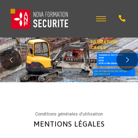
FORMATION
CACES
Formation et test CACES:
R489
R482
R490 et bien d'autres
EN INTRA OU EN EN INTER-
ENTREPRISE
Conditions générales d'utilisation
MENTIONS LÉGALES