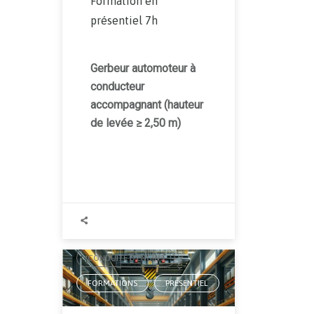
Formation en
présentiel 7h
Gerbeur automoteur à
conducteur
accompagnant (hauteur
de levée ≥ 2,50 m)
AUTORISATION DE CONDUITE
,
CONDUITE D'ENGINS
,
FORMATIONS
PRÉSENTIEL
,