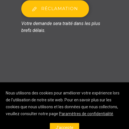
RÉCLAMATION
Votre demande sera traité dans les plus
brefs délais.
Nous utilisons des cookies pour améliorer votre expérience lors
Copyright © Nova
de l'utilisation de notre site web. Pour en savoir plus sur les
Formation 2020. Tous droits
réservés
cookies que nous utilisons et les données que nous collectons,
Mentions légales
veuillez consulter notre page
Paramètres de confidentialité
.
Politique de
confidentialité
CGV
Formations à distance
(secourisme canin,
J'accepte